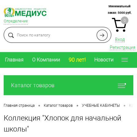
Минимальный
заказ:
5000
руб.
0
Определение
Вход
Регистрация
90 лет!
Главная
О Компании
Новости
Каталог товаров
•
•
•
Главная страница
Каталог товаров
УЧЕБНЫЕ КАБИНЕТЫ
Каб
Коллекция "Хлопок для начальной
школы"