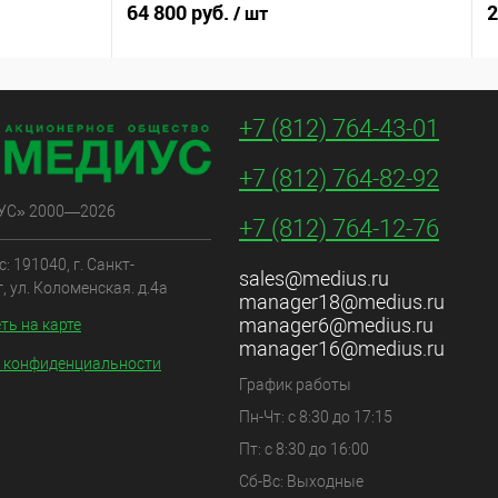
64 800 руб.
1
2
/ шт
В корзину
+7 (812) 764-43-01
Купить в 1 клик
+7 (812) 764-82-92
УС» 2000—2026
+7 (812) 764-12-76
: 191040, г. Санкт-
sales@medius.ru
, ул. Коломенская. д.4а
manager18@medius.ru
manager6@medius.ru
ть на карте
manager16@medius.ru
 конфиденциальности
График работы
Пн-Чт: с 8:30 до 17:15
Пт: с 8:30 до 16:00
Сб-Вс: Выходные