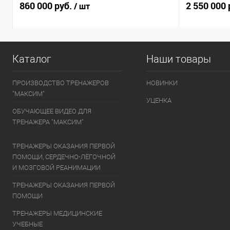
860 000 руб.
2 550 000 
/ шт
В корзину
Каталог
Наши товары
Купить в 1 клик
Купить в 1
ПРОИЗВОДСТВО ТРЕНАЖЕРОВ
НОВИНКИ
"МАКСИМ"
УЦЕНКА
ОБУЧАЮЩЕЕ ВИДЕО ДЛЯ
ТРЕНАЖЕРА "МАКСИМ"
ТРЕНАЖЕРЫ ОКАЗАНИЯ ПЕРВОЙ
ПОМОЩИ, СЕРДЕЧНО-ЛЁГОЧНОЙ
И МОЗГОВОЙ РЕАНИМАЦИИ
ТРЕНАЖЕРЫ ОКАЗАНИЯ ПЕРВОЙ
ПОМОЩИ
ТРЕНАЖЕРЫ МЕДИЦИНСКИЕ
УЧЕБНЫЕ