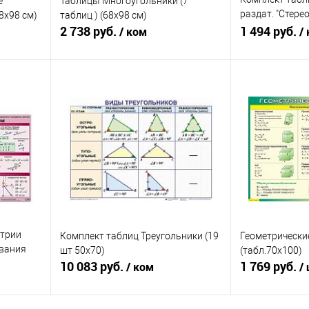
е
Таблицы Многоугольники (7
раздат. "Стере
8х98 см)
таблиц ) (68х98 см)
2 738 руб.
расп. фигур в п
1 494 руб.
/ ком
/
А4,8шт)
В корзину
Купить в 1 клик
Под заказ
Купить в 1 к
етрии
Комплект таблиц Треугольники (19
Геометрически
ования
шт 50х70)
(табл.70х100)
ы" (10 т,
10 083 руб.
1 769 руб.
/ ком
/