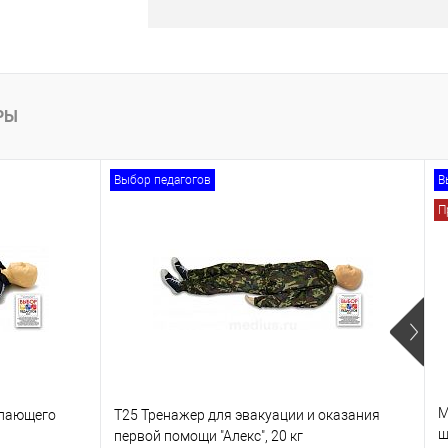
В корзину
лик
РЫ
Выбор педагогов
В
П
М
опающего
Т25 Тренажер для эвакуации и оказания
ш
первой помощи "Алекс", 20 кг