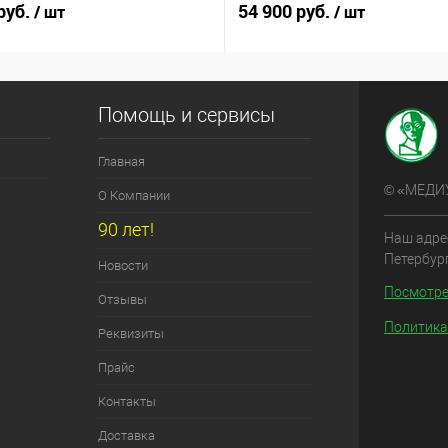
руб.
54 900 руб.
/ шт
/ шт
В корзину
В корзину
Помощь и сервисы
 клик
Под заказ
Купить в 1 клик
Главная
© «МЕДИ
О Компании
90 лет!
Наш адрес
Петербург
Новости
Посмотре
Отзывы
Политика
Реквизиты
Прайс
Контакты
Доставка