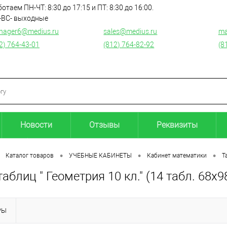
отаем ПН-ЧТ: 8:30 до 17:15 и ПТ: 8:30 до 16:00.
-ВС- выходные
nager6@medius.ru
sales@medius.ru
ma
2) 764-43-01
(812) 764-82-92
(8
Новости
Отзывы
Реквизиты
•
•
•
Каталог товаров
УЧЕБНЫЕ КАБИНЕТЫ
Кабинет математики
Т
аблиц " Геометрия 10 кл." (14 табл. 68х9
РЫ