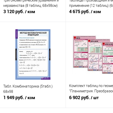
Тригонометрические уравнения и
Таблицы Производная и е
неравенства (8 таблиц, 68х98см)
применение (12 таблиц) (6
3 120 руб.
4 675 руб.
/ ком
/ ком
В корзину
В корзину
Купить в 1 клик
Под заказ
Купить в 1 клик
Комплект таблиц по геом
Табл. Комбинаторика (5табл.)
"Планиметрия. Преобраз
68х98
1 949 руб.
фигур. Координаты. Вектор
6 902 руб.
/ ком
/ шт
А1, лам)