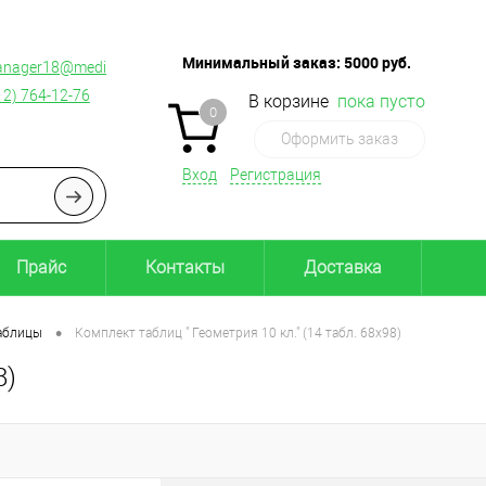
Минимальный заказ:
5000
руб.
nager18@medius.ru
12) 764-12-76
В корзине
пока пусто
0
Оформить заказ
Вход
Регистрация
Прайс
Контакты
Доставка
•
аблицы
Комплект таблиц " Геометрия 10 кл." (14 табл. 68х98)
8)