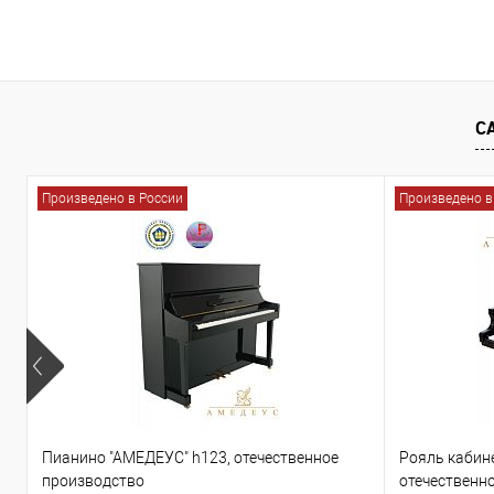
В корзину
В корзину
Купить в 1 клик
Под заказ
Купить в 1 клик
Под
С
Произведено в России
Произведено в
Пианино "АМЕДЕУС" h123, отечественное
Рояль кабин
производство
отечественн